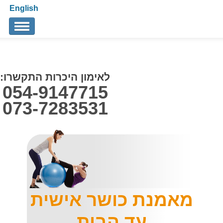
English
אודותינו
הצוות שלנו
לאימון היכרות התקשרו:
054-9147715
אימון TRX אישי
073-7283531
תגובות
מאמרים
איך לבחור מאמן כושר אישי
צור קשר
מאמנת כושר אישית
עד הבית