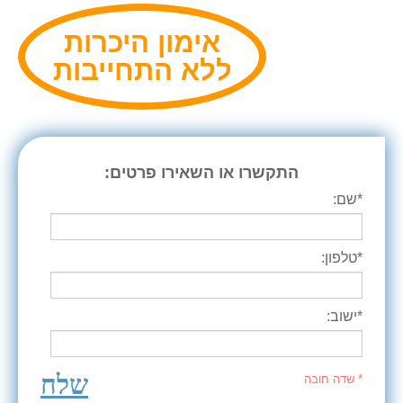
אימון היכרות
ללא התחייבות
התקשרו או השאירו פרטים:
*שם:
*טלפון:
*ישוב:
שלח
* שדה חובה