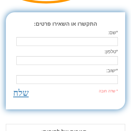
התקשרו או השאירו פרטים:
*שם:
*טלפון:
*ישוב:
שלח
* שדה חובה