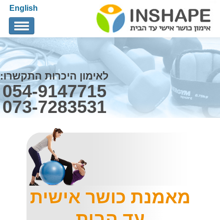
English
אודותינו
הצוות שלנו
לאימון היכרות התקשרו:
054-9147715
אימון TRX אישי
073-7283531
תגובות
מאמרים
איך לבחור מאמן כושר אישי
צור קשר
מאמנת כושר אישית
עד הבית