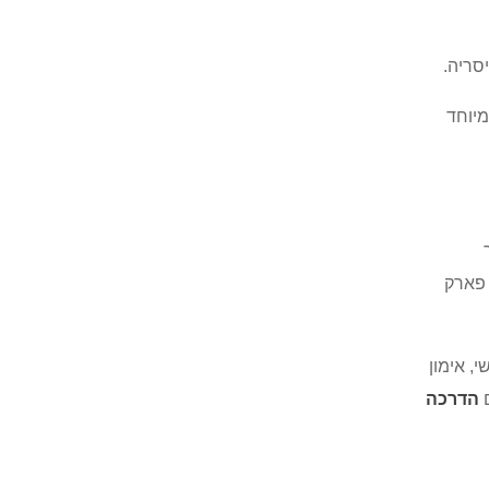
יסריה.
מיוחד
 פארק
י, אימון
ם
הדרכה