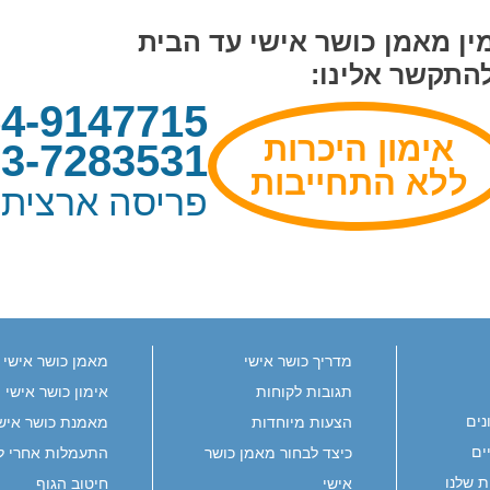
ין מאמן כושר אישי עד הבית
להתקשר אלינו:
4-9147715
אימון היכרות
3-7283531
ללא התחייבות
פריסה ארצית
מדריך כושר אישי
מאמן כושר אישי
תגובות לקוחות
אימון כושר אישי
נים
הצעות מיוחדות
מאמנת כושר איש
ים
כיצד לבחור מאמן כושר
התעמלות אחרי ל
ת שלנו
אישי
חיטוב הגוף