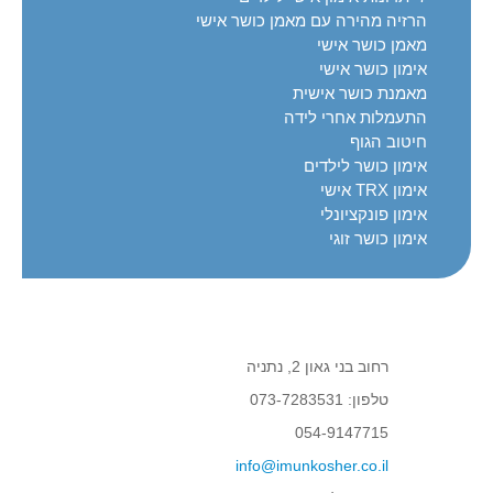
ליום הולדת או כמתנה ליולדת
הרזיה מהירה עם מאמן כושר אישי
מחפשים רעיון למתנה מקורית - חבילת אימונים כמתנת
מאמן כושר אישי
ליום הולדת או כמתנה ליולדת
אימון כושר אישי
מאמנת כושר אישית
נתקלת בבעיה באתר? הצעה לשיפור? ספר לנו וקבל מתנה
התעמלות אחרי לידה
נתקלת בבעיה באתר? הצעה לשיפור? ספר לנו וקבל
חיטוב הגוף
מתנה
אימון כושר לילדים
אימון TRX אישי
אימון פונקציונלי
אימון כושר זוגי
רחוב בני גאון 2, נתניה
טלפון: 073-7283531
054-9147715
info@imunkosher.co.il