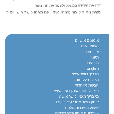
לזרז את הירידה במשקל ולשמר את התוצאות.
עשית ניתוח קיצור קיבה? אימון עם מאמן כושר אישי יעזור
לך לזרז את הירידה במשקל ולשמר את התוצאות.
מתלבטים? התקשרו כבר היום ונתאם אימון היכרות ללא
התחייבות, שבמהלכו תקבלו תשובות מעשיות לכל השאלות.
אימונים אישיים
מתלבטים?
הצוות שלנו
התקשרו כבר היום ונתאם אימון היכרות ללא התחייבות.
אודותינו
באימון ההיכרות תקבלו תשובות מעשיות לכל השאלות.
תקנון
דרושים
הידעת? אימון TRX מתאים לכל אחד בכל גיל, ומאפשר לכם גם
English
לרזות ולהתחטב, גם לשפר גמישות וגם לשפר את הכושר
מדריך כושר אישי
הידעת?
תגובות לקוחות
אימון TRX מתאים לכל אחד בכל גיל,
הצעות מיוחדות
כיצד לבחור מאמן כושר אישי
ומאפשר לכם גם לרזות ולהתחטב, גם לשפר גמישות וגם
מי צריך מאמן כושר אישי?
לשפר את הכושר!
אימון כושר אחרי קיצור קיבה
טיפול בפיברומיאלגיה
מחפשים רעיון למתנה מקורית? חבילת אימונים אישיים כמתנת
7 יתרונות אימון אישי לילדים