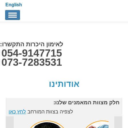
English
אודותינו
הצוות שלנו
לאימון היכרות התקשרו:
054-9147715
אימון TRX אישי
073-7283531
תגובות
אודותינו
מאמרים
איך לבחור מאמן כושר אישי
חלק מצוות המאמנים שלנו:
צור קשר
לצפיה בצוות המורחב
לחץ כאן